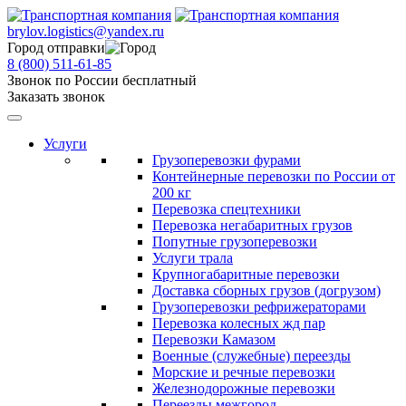
brylov.logistics@yandex.ru
Город отправки
8 (800) 511-61-85
Звонок по России бесплатный
Заказать звонок
Услуги
Грузоперевозки фурами
Контейнерные перевозки по России от
200 кг
Перевозка спецтехники
Перевозка негабаритных грузов
Попутные грузоперевозки
Услуги трала
Крупногабаритные перевозки
Доставка сборных грузов (догрузом)
Грузоперевозки рефрижераторами
Перевозка колесных жд пар
Перевозки Камазом
Военные (служебные) переезды
Морские и речные перевозки
Железнодорожные перевозки
Переезды межгород