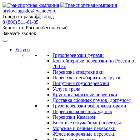
brylov.logistics@yandex.ru
Город отправки
8 (800) 511-61-85
Звонок по России бесплатный
Заказать звонок
Услуги
Грузоперевозки фурами
Контейнерные перевозки по России от
200 кг
Перевозка спецтехники
Перевозка негабаритных грузов
Попутные грузоперевозки
Услуги трала
Крупногабаритные перевозки
Доставка сборных грузов (догрузом)
Грузоперевозки рефрижераторами
Перевозка колесных жд пар
Перевозки Камазом
Военные (служебные) переезды
Морские и речные перевозки
Железнодорожные перевозки
Переезды межгород