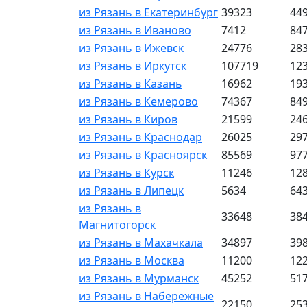
из Рязань в Екатеринбург
39323
44
из Рязань в Иваново
7412
84
из Рязань в Ижевск
24776
28
из Рязань в Иркутск
107719
12
из Рязань в Казань
16962
19
из Рязань в Кемерово
74367
84
из Рязань в Киров
21599
24
из Рязань в Краснодар
26025
29
из Рязань в Красноярск
85569
97
из Рязань в Курск
11246
12
из Рязань в Липецк
5634
64
из Рязань в
33648
38
Магнитогорск
из Рязань в Махачкала
34897
39
из Рязань в Москва
11200
12
из Рязань в Мурманск
45252
51
из Рязань в Набережные
22150
25