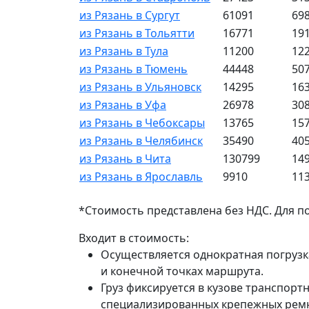
из Рязань в Сургут
61091
69
из Рязань в Тольятти
16771
19
из Рязань в Тула
11200
12
из Рязань в Тюмень
44448
50
из Рязань в Ульяновск
14295
16
из Рязань в Уфа
26978
30
из Рязань в Чебоксары
13765
15
из Рязань в Челябинск
35490
40
из Рязань в Чита
130799
14
из Рязань в Ярославль
9910
11
*Стоимость представлена без НДС. Для п
Входит в стоимость:
Осуществляется однократная погрузк
и конечной точках маршрута.
Груз фиксируется в кузове транспорт
специализированных крепежных рем