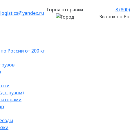
Город отправки
8 (800
.logistics@yandex.ru
Звонок по Р
о России от 200 кг
грузов
и
озки
(догрузом)
раторами
ар
реезды
озки