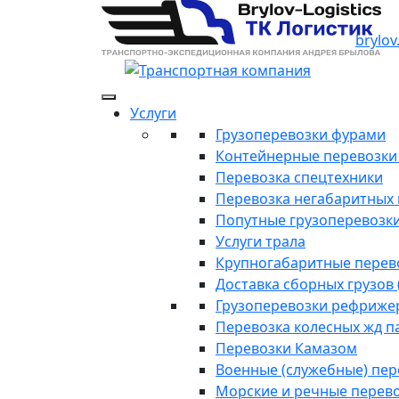
brylov
Услуги
Грузоперевозки фурами
Контейнерные перевозки п
Перевозка спецтехники
Перевозка негабаритных 
Попутные грузоперевозк
Услуги трала
Крупногабаритные перев
Доставка сборных грузов 
Грузоперевозки рефриже
Перевозка колесных жд п
Перевозки Камазом
Военные (служебные) пе
Морские и речные перев