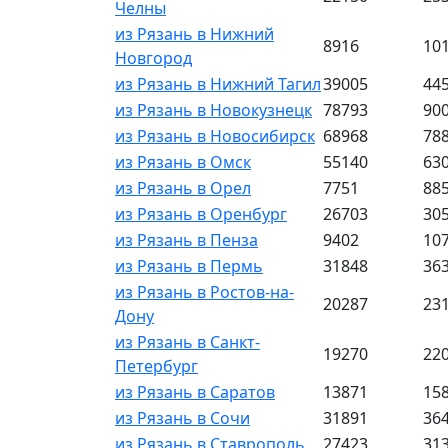
Челны
из Рязань в Нижний
8916
10
Новгород
из Рязань в Нижний Тагил
39005
44
из Рязань в Новокузнецк
78793
90
из Рязань в Новосибирск
68968
78
из Рязань в Омск
55140
63
из Рязань в Орел
7751
88
из Рязань в Оренбург
26703
30
из Рязань в Пенза
9402
10
из Рязань в Пермь
31848
36
из Рязань в Ростов-на-
20287
23
Дону
из Рязань в Санкт-
19270
22
Петербург
из Рязань в Саратов
13871
15
из Рязань в Сочи
31891
36
из Рязань в Ставрополь
27423
31