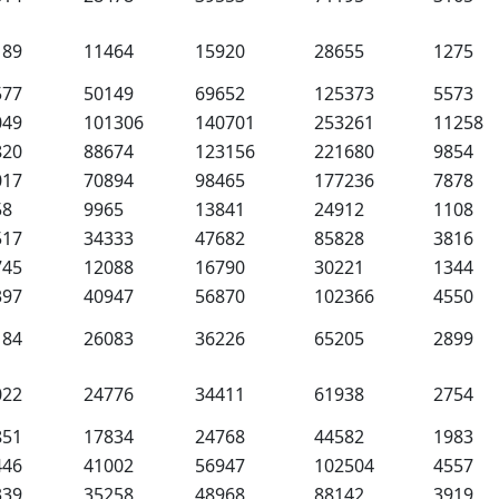
189
11464
15920
28655
1275
577
50149
69652
125373
5573
049
101306
140701
253261
11258
820
88674
123156
221680
9854
017
70894
98465
177236
7878
58
9965
13841
24912
1108
517
34333
47682
85828
3816
745
12088
16790
30221
1344
397
40947
56870
102366
4550
184
26083
36226
65205
2899
022
24776
34411
61938
2754
851
17834
24768
44582
1983
446
41002
56947
102504
4557
339
35258
48968
88142
3919