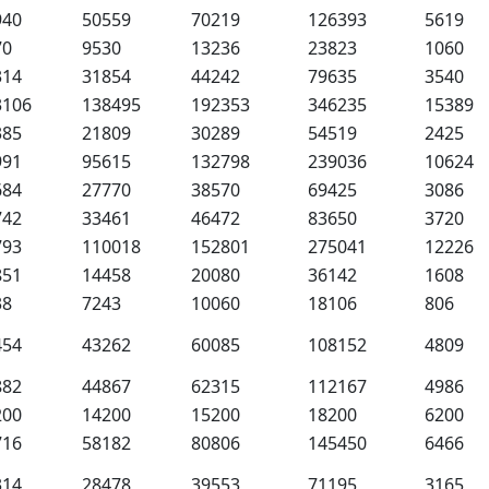
940
50559
70219
126393
5619
70
9530
13236
23823
1060
314
31854
44242
79635
3540
3106
138495
192353
346235
15389
385
21809
30289
54519
2425
991
95615
132798
239036
10624
684
27770
38570
69425
3086
742
33461
46472
83650
3720
793
110018
152801
275041
12226
851
14458
20080
36142
1608
38
7243
10060
18106
806
454
43262
60085
108152
4809
882
44867
62315
112167
4986
200
14200
15200
18200
6200
716
58182
80806
145450
6466
314
28478
39553
71195
3165