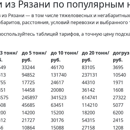
и из Рязани по популярным
 из Рязани — в том числе тяжеловесных и негабаритных
габаритов, расстояния, условий перевозки и выбранного
воспользуйтесь таблицей тарифов, а точную цену подс
 3 тонн/
до 5 тонн/
до 10 тонн/
до 20 тонн/
догруз
б.
руб.
руб.
руб.
руб.
549
33244
46170
83105
3695
313
94852
131740
237131
10540
755
17725
24617
44310
1971
851
14458
20080
36142
1608
8575
245897
341523
614741
27322
608
45685
63451
114210
5077
200
14200
15200
18200
6200
312
21727
30176
54315
2415
56
10864
15088
27158
1208