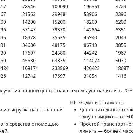
817
78546
109090
196361
8729
167
21563
29948
53906
2396
200
14200
15200
18200
6200
796
57147
79370
142864
6351
335
18378
25525
45943
2043
831
34686
48175
86713
3855
730
17697
24580
44242
1967
560
45630
63375
114074
5070
9484
168171
233569
420423
18687
326
12742
17697
31854
1416
олучения полной цены с налогом следует начислить 20
НЕ входит в стоимость:
а и выгрузка на начальной
Дополнительные точки 
одну позицию — от 500
ного средства с помощью
Простой транспортног
ней.
лимита — более 4 часо