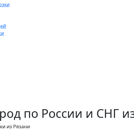
озки
щей
ки
од по России и СНГ и
ки из Рязани