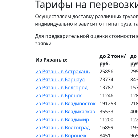
Тарифы на перевозк
Осуществляем доставку различных грузов
индивидуально и зависит от типа груза, 
Для предварительной оценки стоимости 
заявки.
до 2 тонн/
до
Из Рязань в:
руб.
ру
из Рязань в Астрахань
25856
29
из Рязань в Барнаул
73774
84
из Рязань в Белгород
13787
15
из Рязань в Брянск
11246
12
из Рязань в Владивосток
191253
21
из Рязань в Владикавказ
35533
40
из Рязань в Владимир
11200
12
из Рязань в Волгоград
16899
19
из Рязань в Воронеж
8451
96