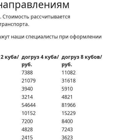
 направлениям
. Стоимость рассчитывается
 транспорта.
кажут наши специалисты при оформлении
 2 куба/
догруз 4 куба/
догруз 8 кубов/
руб.
руб.
7388
11082
21079
31618
3940
5910
3214
4821
54644
81966
10152
15229
7200
8400
4828
7243
2415
3623