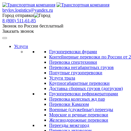
brylov.logistics@yandex.ru
Город отправки
8 (800) 511-61-85
Звонок по России бесплатный
Заказать звонок
Услуги
Грузоперевозки фурами
Контейнерные перевозки по России от 2
Перевозка спецтехники
Перевозка негабаритных грузов
Попутные грузоперевозки
Услуги трала
Крупногабаритные перевозки
Доставка сборных грузов (догрузом)
Грузоперевозки рефрижераторами
Перевозка колесных жд пар
Перевозки Камазом
Военные (служебные) переезды
Морские и речные перевозки
Железнодорожные перевозки
Переезды межгород
Перевозка автовозом