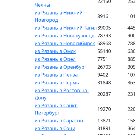
22150
25
Челны
из Рязань в Нижний
8916
10
Новгород
из Рязань в Нижний Тагил
39005
44
из Рязань в Новокузнецк
78793
90
из Рязань в Новосибирск
68968
78
из Рязань в Омск
55140
63
из Рязань в Орел
7751
88
из Рязань в Оренбург
26703
30
из Рязань в Пенза
9402
10
из Рязань в Пермь
31848
36
из Рязань в Ростов-на-
20287
23
Дону
из Рязань в Санкт-
19270
22
Петербург
из Рязань в Саратов
13871
15
из Рязань в Сочи
31891
36