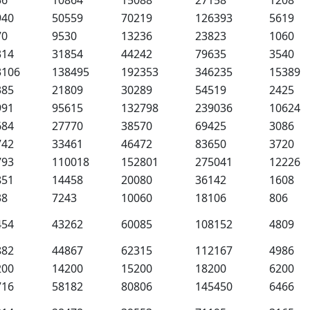
56
10864
15088
27158
1208
940
50559
70219
126393
5619
70
9530
13236
23823
1060
314
31854
44242
79635
3540
3106
138495
192353
346235
15389
385
21809
30289
54519
2425
991
95615
132798
239036
10624
684
27770
38570
69425
3086
742
33461
46472
83650
3720
793
110018
152801
275041
12226
851
14458
20080
36142
1608
38
7243
10060
18106
806
454
43262
60085
108152
4809
882
44867
62315
112167
4986
200
14200
15200
18200
6200
716
58182
80806
145450
6466