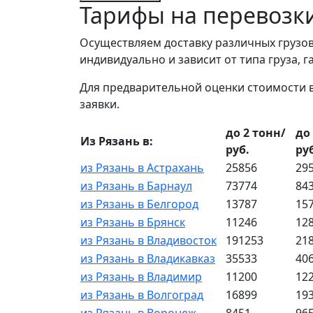
Тарифы на перевозк
Осуществляем доставку различных грузов
индивидуально и зависит от типа груза, 
Для предварительной оценки стоимости 
заявки.
до 2 тонн/
до
Из Рязань в:
руб.
ру
из Рязань в Астрахань
25856
29
из Рязань в Барнаул
73774
84
из Рязань в Белгород
13787
15
из Рязань в Брянск
11246
12
из Рязань в Владивосток
191253
21
из Рязань в Владикавказ
35533
40
из Рязань в Владимир
11200
12
из Рязань в Волгоград
16899
19