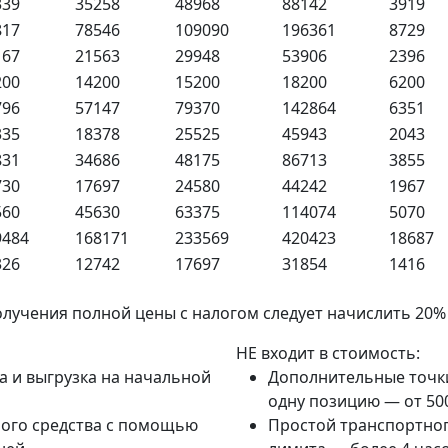
339
35258
48968
88142
3919
817
78546
109090
196361
8729
167
21563
29948
53906
2396
200
14200
15200
18200
6200
796
57147
79370
142864
6351
335
18378
25525
45943
2043
831
34686
48175
86713
3855
730
17697
24580
44242
1967
560
45630
63375
114074
5070
9484
168171
233569
420423
18687
326
12742
17697
31854
1416
олучения полной цены с налогом следует начислить 20
НЕ входит в стоимость:
а и выгрузка на начальной
Дополнительные точки 
одну позицию — от 500
ного средства с помощью
Простой транспортног