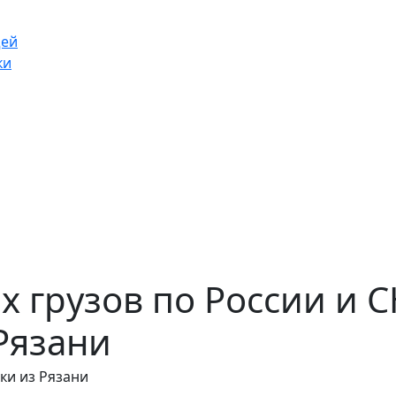
щей
ки
 грузов по России и С
 Рязани
ки из Рязани