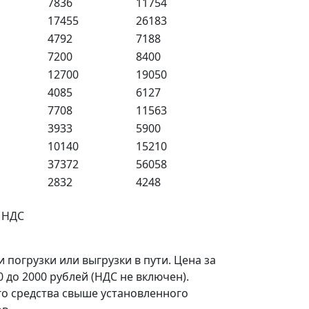
7836
11754
17455
26183
4792
7188
7200
8400
12700
19050
4085
6127
7708
11563
3933
5900
10140
15210
37372
56058
2832
4248
% НДС
погрузки или выгрузки в пути. Цена за
 до 2000 рублей (НДС не включен).
о средства свыше установленного