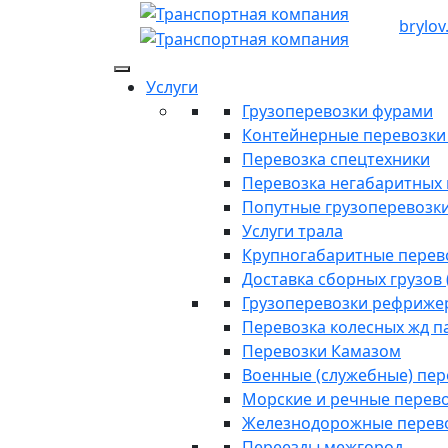
brylov
Услуги
Грузоперевозки фурами
Контейнерные перевозки п
Перевозка спецтехники
Перевозка негабаритных 
Попутные грузоперевозк
Услуги трала
Крупногабаритные перев
Доставка сборных грузов 
Грузоперевозки рефриже
Перевозка колесных жд п
Перевозки Камазом
Военные (служебные) пе
Морские и речные перев
Железнодорожные перев
Переезды межгород