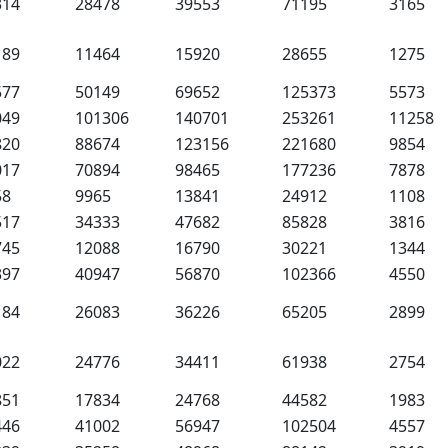
314
28478
39553
71195
3165
189
11464
15920
28655
1275
577
50149
69652
125373
5573
049
101306
140701
253261
11258
820
88674
123156
221680
9854
017
70894
98465
177236
7878
58
9965
13841
24912
1108
517
34333
47682
85828
3816
745
12088
16790
30221
1344
397
40947
56870
102366
4550
184
26083
36226
65205
2899
022
24776
34411
61938
2754
851
17834
24768
44582
1983
446
41002
56947
102504
4557