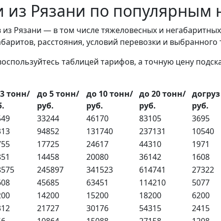
и из Рязани по популярным
 из Рязани — в том числе тяжеловесных и негабаритных
габаритов, расстояния, условий перевозки и выбранного
воспользуйтесь таблицей тарифов, а точную цену подс
 3 тонн/
до 5 тонн/
до 10 тонн/
до 20 тонн/
догруз
б.
руб.
руб.
руб.
руб.
549
33244
46170
83105
3695
313
94852
131740
237131
10540
755
17725
24617
44310
1971
851
14458
20080
36142
1608
8575
245897
341523
614741
27322
608
45685
63451
114210
5077
200
14200
15200
18200
6200
312
21727
30176
54315
2415