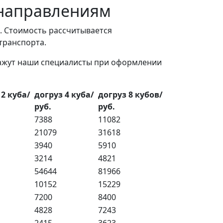
 направлениям
. Стоимость рассчитывается
 транспорта.
кажут наши специалисты при оформлении
 2 куба/
догруз 4 куба/
догруз 8 кубов/
руб.
руб.
7388
11082
21079
31618
3940
5910
3214
4821
54644
81966
10152
15229
7200
8400
4828
7243