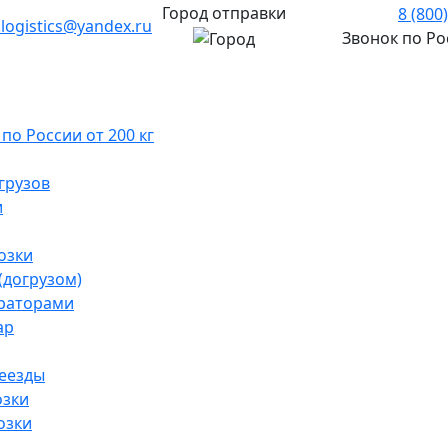
Город отправки
8 (800
.logistics@yandex.ru
Звонок по Р
о России от 200 кг
грузов
и
озки
(догрузом)
раторами
ар
реезды
озки
озки