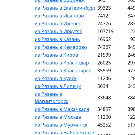
из Рязань в Воронеж
8451
96
из Рязань в Екатеринбург
39323
44
из Рязань в Иваново
7412
84
из Рязань в Ижевск
24776
28
из Рязань в Иркутск
107719
12
из Рязань в Казань
16962
19
из Рязань в Кемерово
74367
84
из Рязань в Киров
21599
24
из Рязань в Краснодар
26025
29
из Рязань в Красноярск
85569
97
из Рязань в Курск
11246
12
из Рязань в Липецк
5634
64
из Рязань в
33648
38
Магнитогорск
из Рязань в Махачкала
34897
39
из Рязань в Москва
11200
12
из Рязань в Мурманск
45252
51
из Рязань в Набережные