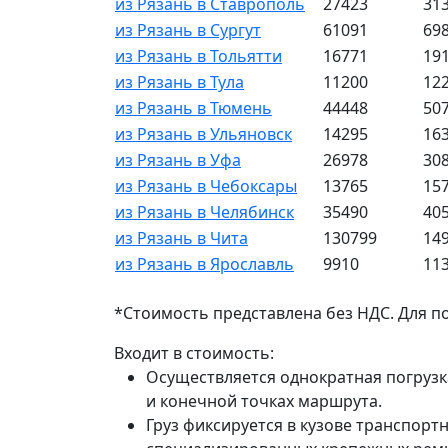
из Рязань в Ставрополь
27423
31
из Рязань в Сургут
61091
69
из Рязань в Тольятти
16771
19
из Рязань в Тула
11200
12
из Рязань в Тюмень
44448
50
из Рязань в Ульяновск
14295
16
из Рязань в Уфа
26978
30
из Рязань в Чебоксары
13765
15
из Рязань в Челябинск
35490
40
из Рязань в Чита
130799
14
из Рязань в Ярославль
9910
11
*Стоимость представлена без НДС. Для п
Входит в стоимость:
Осуществляется однократная погрузк
и конечной точках маршрута.
Груз фиксируется в кузове транспорт