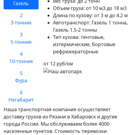
Вес груза:
до 2 тонн
Газель
Объем груза:
от 10 м3 до 18 м3
2
Длина по кузову:
от 3 м до 4.2 м
3-тонник
Автотранспорт:
Газель 1 тонна,
Газель 1.5-2 тонны
3
Тип кузова:
тентовые,
5-тонник
изтермические, бортовые
рефрижераторные
4
10-тонник
от 12 руб/км
5
Фура
6
Негабарит
Наша транспортная компания осуществляет
доставку грузов из Рязани в Хабаровск и другие
города России. Мы обслуживаем более 4000
населенных пунктов. Стоимость перевозки