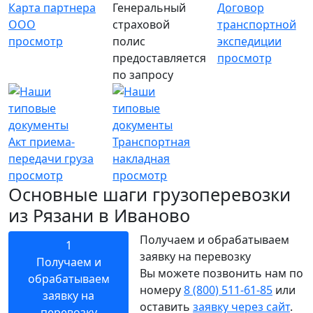
Карта партнера
Генеральный
Договор
ООО
страховой
транспортной
просмотр
полис
экспедиции
предоставляется
просмотр
по запросу
Акт приема-
Транспортная
передачи груза
накладная
просмотр
просмотр
Основные шаги грузоперевозки
из Рязани в Иваново
Получаем и обрабатываем
1
заявку на перевозку
Получаем и
Вы можете позвонить нам по
обрабатываем
номеру
8 (800) 511-61-85
или
заявку на
оставить
заявку через сайт
.
перевозку