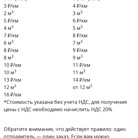
3 ₽/км
4 ₽/км
3
3
2 м
3 м
5 ₽/км
6 ₽/км
3
3
4 м
5 м
7 ₽/км
8 ₽/км
3
3
6 м
7 м
8 ₽/км
9 ₽/км
3
3
8 м
9 м
10 ₽/км
11 ₽/км
3
3
10 м
11 м
13 ₽/км
14 ₽/км
3
3
12 м
от 12 м
16 ₽/км
*Стоимость указана без учета НДС, для получения
цены с НДС необходимо начислить НДС 20%
Обратите внимание, что действует правило: один
отправитель — один заказ. Если вам нужно