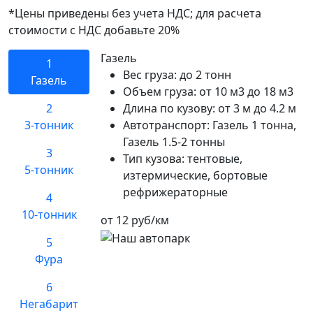
*Цены приведены без учета НДС; для расчета
стоимости с НДС добавьте 20%
Газель
1
Вес груза:
до 2 тонн
Газель
Объем груза:
от 10 м3 до 18 м3
2
Длина по кузову:
от 3 м до 4.2 м
3-тонник
Автотранспорт:
Газель 1 тонна,
Газель 1.5-2 тонны
3
Тип кузова:
тентовые,
5-тонник
изтермические, бортовые
рефрижераторные
4
10-тонник
от 12 руб/км
5
Фура
6
Негабарит