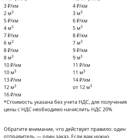
3 ₽/км
4 ₽/км
3
3
2 м
3 м
5 ₽/км
6 ₽/км
3
3
4 м
5 м
7 ₽/км
8 ₽/км
3
3
6 м
7 м
8 ₽/км
9 ₽/км
3
3
8 м
9 м
10 ₽/км
11 ₽/км
3
3
10 м
11 м
13 ₽/км
14 ₽/км
3
3
12 м
от 12 м
16 ₽/км
*Стоимость указана без учета НДС, для получения
цены с НДС необходимо начислить НДС 20%
Обратите внимание, что действует правило: один
отправитель — один заказ. Если вам нужно