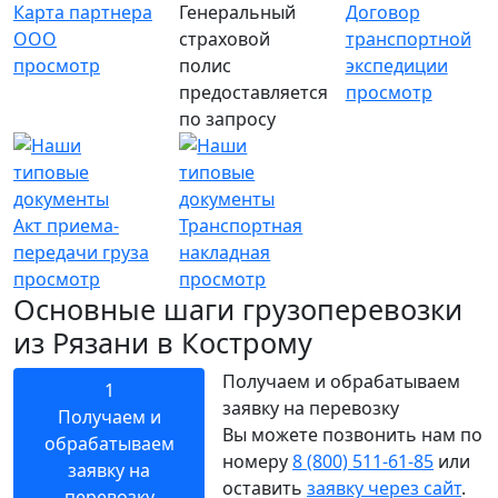
Карта партнера
Генеральный
Договор
ООО
страховой
транспортной
просмотр
полис
экспедиции
предоставляется
просмотр
по запросу
Акт приема-
Транспортная
передачи груза
накладная
просмотр
просмотр
Основные шаги грузоперевозки
из Рязани в Кострому
Получаем и обрабатываем
1
заявку на перевозку
Получаем и
Вы можете позвонить нам по
обрабатываем
номеру
8 (800) 511-61-85
или
заявку на
оставить
заявку через сайт
.
перевозку