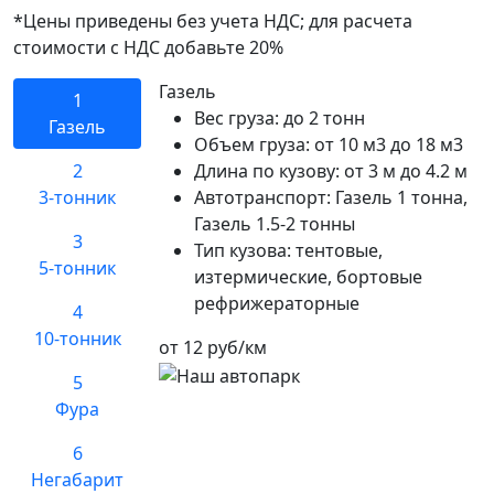
*Цены приведены без учета НДС; для расчета
стоимости с НДС добавьте 20%
Газель
1
Вес груза:
до 2 тонн
Газель
Объем груза:
от 10 м3 до 18 м3
2
Длина по кузову:
от 3 м до 4.2 м
3-тонник
Автотранспорт:
Газель 1 тонна,
Газель 1.5-2 тонны
3
Тип кузова:
тентовые,
5-тонник
изтермические, бортовые
рефрижераторные
4
10-тонник
от 12 руб/км
5
Фура
6
Негабарит