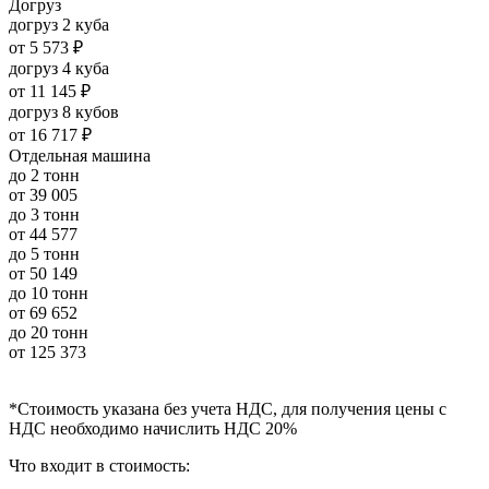
Догруз
догруз 2 куба
от
5 573 ₽
догруз 4 куба
от
11 145 ₽
догруз 8 кубов
от
16 717 ₽
Отдельная машина
до 2 тонн
от
39 005
до 3 тонн
от
44 577
до 5 тонн
от
50 149
до 10 тонн
от
69 652
до 20 тонн
от
125 373
*Стоимость указана без учета НДС, для получения цены с
НДС необходимо начислить НДС 20%
Что входит в стоимость: