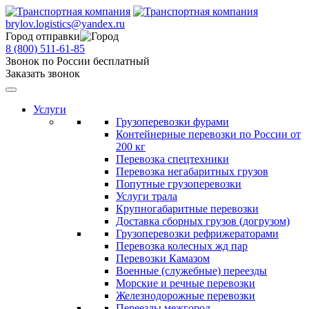
brylov.logistics@yandex.ru
Город отправки
8 (800) 511-61-85
Звонок по России бесплатный
Заказать звонок
Услуги
Грузоперевозки фурами
Контейнерные перевозки по России от
200 кг
Перевозка спецтехники
Перевозка негабаритных грузов
Попутные грузоперевозки
Услуги трала
Крупногабаритные перевозки
Доставка сборных грузов (догрузом)
Грузоперевозки рефрижераторами
Перевозка колесных жд пар
Перевозки Камазом
Военные (служебные) переезды
Морские и речные перевозки
Железнодорожные перевозки
Переезды межгород